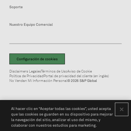
Soporte
Nuestro Equipo Comercial
Configuración de cookies
Disclaimers Legales
Términos de Uso
Aviso de Cookie
Política de Privacidad
Portal de privacidad del cliente (en inglés)
No Vendan Mi Información Personal
© 2026 S&P Global
Al hacer clic en “Aceptar todas las cookies”, usted acepta
que las cookies se guarden en su dispositivo para mejorar
la navegación del sitio, analizar el uso del mismo, y
colaborar con nuestros estudios para marketing.