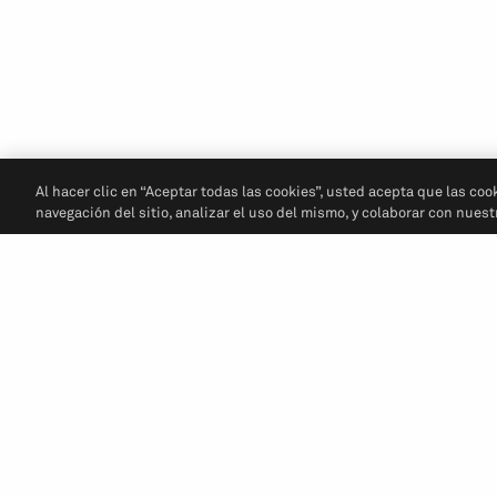
Al hacer clic en “Aceptar todas las cookies”, usted acepta que las coo
navegación del sitio, analizar el uso del mismo, y colaborar con nues