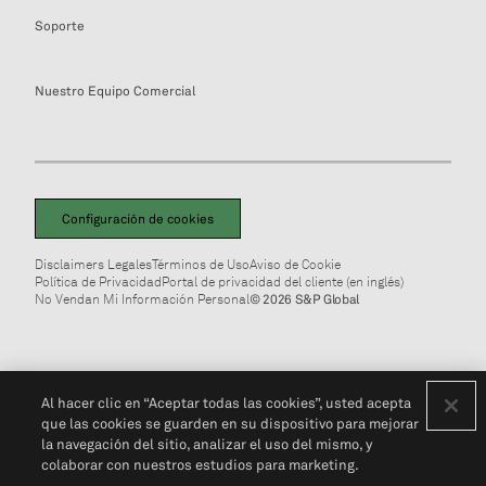
Soporte
Nuestro Equipo Comercial
Configuración de cookies
Disclaimers Legales
Términos de Uso
Aviso de Cookie
Política de Privacidad
Portal de privacidad del cliente (en inglés)
No Vendan Mi Información Personal
© 2026 S&P Global
Al hacer clic en “Aceptar todas las cookies”, usted acepta
que las cookies se guarden en su dispositivo para mejorar
la navegación del sitio, analizar el uso del mismo, y
colaborar con nuestros estudios para marketing.