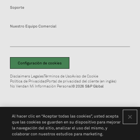
Soporte
Nuestro Equipo Comercial
Configuración de cookies
Disclaimers Legales
Términos de Uso
Aviso de Cookie
Política de Privacidad
Portal de privacidad del cliente (en inglés)
No Vendan Mi Información Personal
© 2026 S&P Global
Al hacer clic en “Aceptar todas las cookies”, usted acepta
que las cookies se guarden en su dispositivo para mejorar
la navegación del sitio, analizar el uso del mismo, y
colaborar con nuestros estudios para marketing.