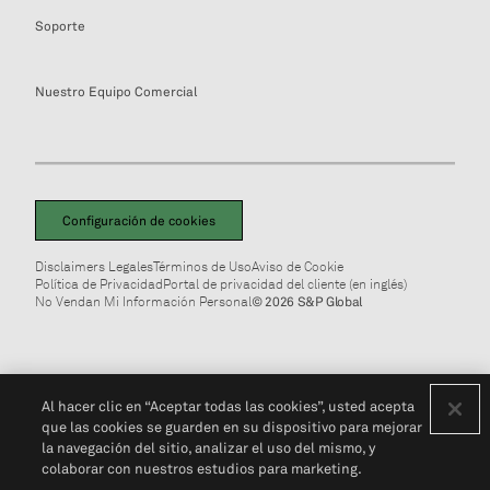
Soporte
Nuestro Equipo Comercial
Configuración de cookies
Disclaimers Legales
Términos de Uso
Aviso de Cookie
Política de Privacidad
Portal de privacidad del cliente (en inglés)
No Vendan Mi Información Personal
© 2026 S&P Global
Al hacer clic en “Aceptar todas las cookies”, usted acepta
que las cookies se guarden en su dispositivo para mejorar
la navegación del sitio, analizar el uso del mismo, y
colaborar con nuestros estudios para marketing.