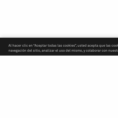
Al hacer clic en “Aceptar todas las cookies”, usted acepta que las coo
navegación del sitio, analizar el uso del mismo, y colaborar con nues