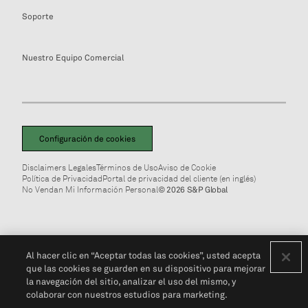
Soporte
Nuestro Equipo Comercial
Configuración de cookies
Disclaimers Legales
Términos de Uso
Aviso de Cookie
Política de Privacidad
Portal de privacidad del cliente (en inglés)
No Vendan Mi Información Personal
© 2026 S&P Global
Al hacer clic en “Aceptar todas las cookies”, usted acepta
que las cookies se guarden en su dispositivo para mejorar
la navegación del sitio, analizar el uso del mismo, y
colaborar con nuestros estudios para marketing.