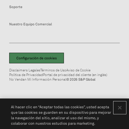
Soporte
Nuestro Equipo Comercial
Configuración de cookies
Disclaimers Legales
Términos de Uso
Aviso de Cookie
Política de Privacidad
Portal de privacidad del cliente (en inglés)
No Vendan Mi Información Personal
© 2026 S&P Global
Al hacer clic en “Aceptar todas las cookies”, usted acepta
que las cookies se guarden en su dispositivo para mejorar
la navegación del sitio, analizar el uso del mismo, y
colaborar con nuestros estudios para marketing.