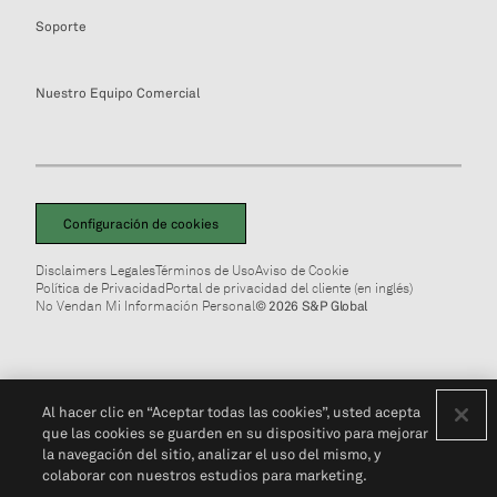
Soporte
Nuestro Equipo Comercial
Configuración de cookies
Disclaimers Legales
Términos de Uso
Aviso de Cookie
Política de Privacidad
Portal de privacidad del cliente (en inglés)
No Vendan Mi Información Personal
© 2026 S&P Global
Al hacer clic en “Aceptar todas las cookies”, usted acepta
que las cookies se guarden en su dispositivo para mejorar
la navegación del sitio, analizar el uso del mismo, y
colaborar con nuestros estudios para marketing.