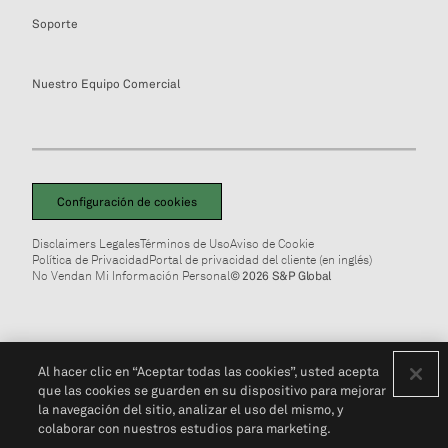
Soporte
Nuestro Equipo Comercial
Configuración de cookies
Disclaimers Legales
Términos de Uso
Aviso de Cookie
Política de Privacidad
Portal de privacidad del cliente (en inglés)
No Vendan Mi Información Personal
© 2026 S&P Global
Al hacer clic en “Aceptar todas las cookies”, usted acepta
que las cookies se guarden en su dispositivo para mejorar
la navegación del sitio, analizar el uso del mismo, y
colaborar con nuestros estudios para marketing.