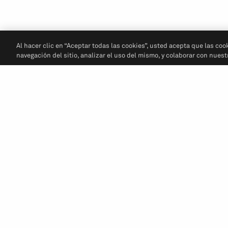
Al hacer clic en “Aceptar todas las cookies”, usted acepta que las coo
navegación del sitio, analizar el uso del mismo, y colaborar con nues
Soporte
Nuestro Equipo