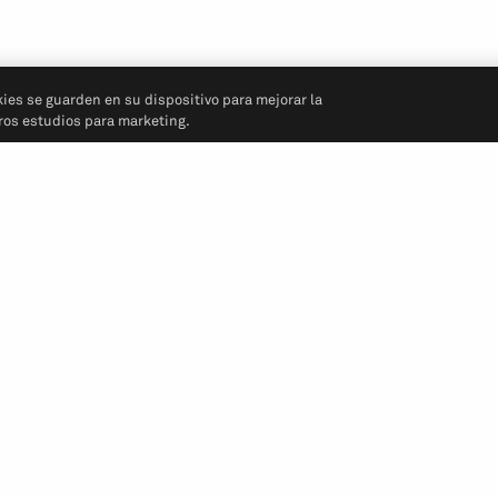
kies se guarden en su dispositivo para mejorar la
tros estudios para marketing.
Síganos
 Comercial