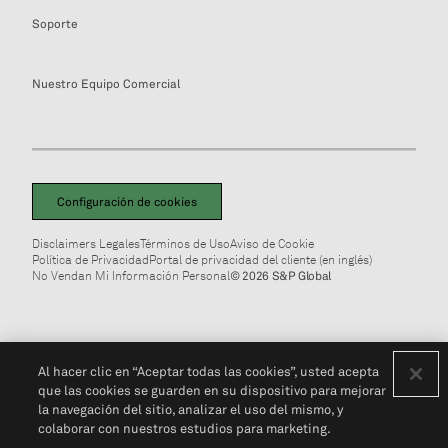
Soporte
Nuestro Equipo Comercial
Configuración de cookies
Disclaimers Legales
Términos de Uso
Aviso de Cookie
Política de Privacidad
Portal de privacidad del cliente (en inglés)
No Vendan Mi Información Personal
© 2026 S&P Global
Al hacer clic en “Aceptar todas las cookies”, usted acepta
que las cookies se guarden en su dispositivo para mejorar
la navegación del sitio, analizar el uso del mismo, y
colaborar con nuestros estudios para marketing.