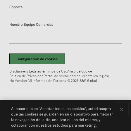
Soporte
Nuestro Equipo Comercial
Configuración de cookies
Disclaimers Legales
Términos de Uso
Aviso de Cookie
Política de Privacidad
Portal de privacidad del cliente (en inglés)
No Vendan Mi Información Personal
© 2026 S&P Global
Al hacer clic en “Aceptar todas las cookies”, usted acepta
que las cookies se guarden en su dispositivo para mejorar
la navegación del sitio, analizar el uso del mismo, y
colaborar con nuestros estudios para marketing.