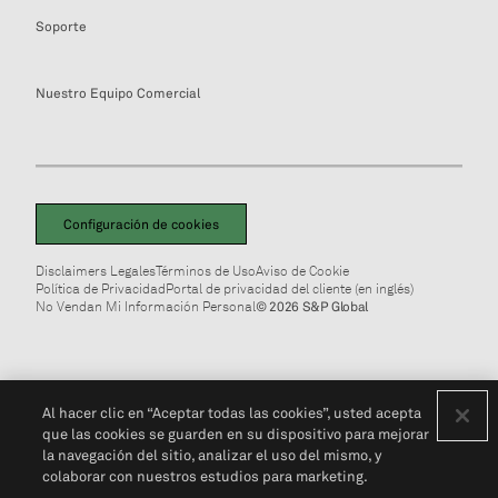
Soporte
Nuestro Equipo Comercial
Configuración de cookies
Disclaimers Legales
Términos de Uso
Aviso de Cookie
Política de Privacidad
Portal de privacidad del cliente (en inglés)
No Vendan Mi Información Personal
© 2026 S&P Global
Al hacer clic en “Aceptar todas las cookies”, usted acepta
que las cookies se guarden en su dispositivo para mejorar
la navegación del sitio, analizar el uso del mismo, y
colaborar con nuestros estudios para marketing.