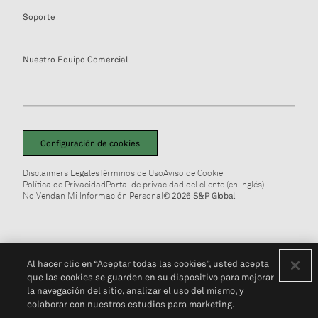
Soporte
Nuestro Equipo Comercial
Configuración de cookies
Disclaimers Legales
Términos de Uso
Aviso de Cookie
Política de Privacidad
Portal de privacidad del cliente (en inglés)
No Vendan Mi Información Personal
© 2026 S&P Global
Al hacer clic en “Aceptar todas las cookies”, usted acepta
que las cookies se guarden en su dispositivo para mejorar
la navegación del sitio, analizar el uso del mismo, y
colaborar con nuestros estudios para marketing.