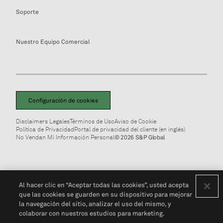
Soporte
Nuestro Equipo Comercial
Configuración de cookies
Disclaimers Legales
Términos de Uso
Aviso de Cookie
Política de Privacidad
Portal de privacidad del cliente (en inglés)
No Vendan Mi Información Personal
© 2026 S&P Global
Al hacer clic en “Aceptar todas las cookies”, usted acepta
que las cookies se guarden en su dispositivo para mejorar
la navegación del sitio, analizar el uso del mismo, y
colaborar con nuestros estudios para marketing.