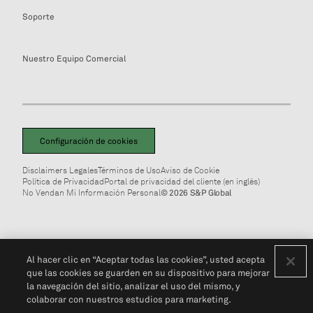
Soporte
Nuestro Equipo Comercial
Configuración de cookies
Disclaimers Legales
Términos de Uso
Aviso de Cookie
Política de Privacidad
Portal de privacidad del cliente (en inglés)
No Vendan Mi Información Personal
© 2026 S&P Global
Al hacer clic en “Aceptar todas las cookies”, usted acepta
que las cookies se guarden en su dispositivo para mejorar
la navegación del sitio, analizar el uso del mismo, y
colaborar con nuestros estudios para marketing.