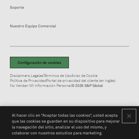
Soporte
Nuestro Equipo Comercial
Configuración de cookies
Disclaimers Legales
Términos de Uso
Aviso de Cookie
Política de Privacidad
Portal de privacidad del cliente (en inglés)
No Vendan Mi Información Personal
© 2026 S&P Global
Al hacer clic en “Aceptar todas las cookies”, usted acepta
que las cookies se guarden en su dispositivo para mejorar
la navegación del sitio, analizar el uso del mismo, y
colaborar con nuestros estudios para marketing.