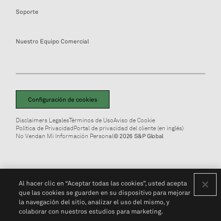
Soporte
Nuestro Equipo Comercial
Configuración de cookies
Disclaimers Legales
Términos de Uso
Aviso de Cookie
Política de Privacidad
Portal de privacidad del cliente (en inglés)
No Vendan Mi Información Personal
© 2026 S&P Global
Al hacer clic en “Aceptar todas las cookies”, usted acepta
que las cookies se guarden en su dispositivo para mejorar
la navegación del sitio, analizar el uso del mismo, y
colaborar con nuestros estudios para marketing.