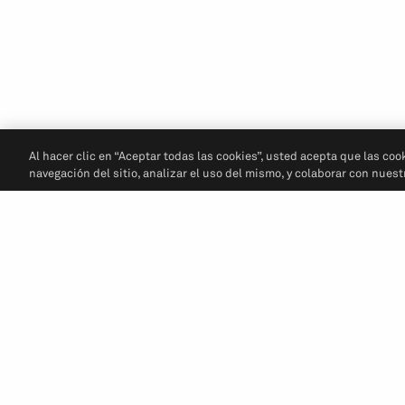
Al hacer clic en “Aceptar todas las cookies”, usted acepta que las coo
navegación del sitio, analizar el uso del mismo, y colaborar con nues