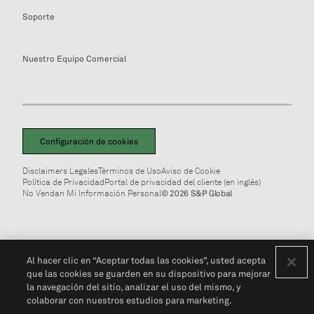
Soporte
Nuestro Equipo Comercial
Configuración de cookies
Disclaimers Legales
Términos de Uso
Aviso de Cookie
Política de Privacidad
Portal de privacidad del cliente (en inglés)
No Vendan Mi Información Personal
© 2026 S&P Global
Al hacer clic en “Aceptar todas las cookies”, usted acepta
que las cookies se guarden en su dispositivo para mejorar
la navegación del sitio, analizar el uso del mismo, y
colaborar con nuestros estudios para marketing.