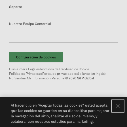
Soporte
Nuestro Equipo Comercial
Configuración de cookies
Disclaimers Legales
Términos de Uso
Aviso de Cookie
Política de Privacidad
Portal de privacidad del cliente (en inglés)
No Vendan Mi Información Personal
© 2026 S&P Global
Al hacer clic en “Aceptar todas las cookies”, usted acepta
que las cookies se guarden en su dispositivo para mejorar
la navegación del sitio, analizar el uso del mismo, y
colaborar con nuestros estudios para marketing.