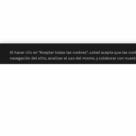
Al hacer clic en “Aceptar todas las cookies”, usted acepta que las coo
navegación del sitio, analizar el uso del mismo, y colaborar con nues