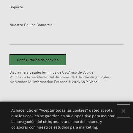
Soporte
Nuestro Equipo Comercial
Configuración de cookies
Disclaimers Legales
Términos de Uso
Aviso de Cookie
Política de Privacidad
Portal de privacidad del cliente (en inglés)
No Vendan Mi Información Personal
© 2026 S&P Global
Al hacer clic en “Aceptar todas las cookies”, usted acepta
que las cookies se guarden en su dispositivo para mejorar
la navegación del sitio, analizar el uso del mismo, y
colaborar con nuestros estudios para marketing.