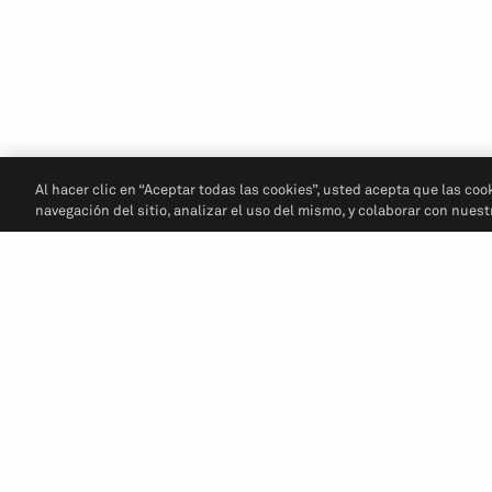
Al hacer clic en “Aceptar todas las cookies”, usted acepta que las coo
navegación del sitio, analizar el uso del mismo, y colaborar con nues