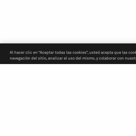
Al hacer clic en “Aceptar todas las cookies”, usted acepta que las coo
navegación del sitio, analizar el uso del mismo, y colaborar con nues