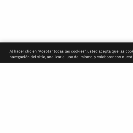
Al hacer clic en “Aceptar todas las cookies”, usted acepta que las coo
navegación del sitio, analizar el uso del mismo, y colaborar con nues