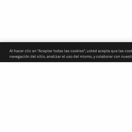
Al hacer clic en “Aceptar todas las cookies”, usted acepta que las coo
navegación del sitio, analizar el uso del mismo, y colaborar con nues