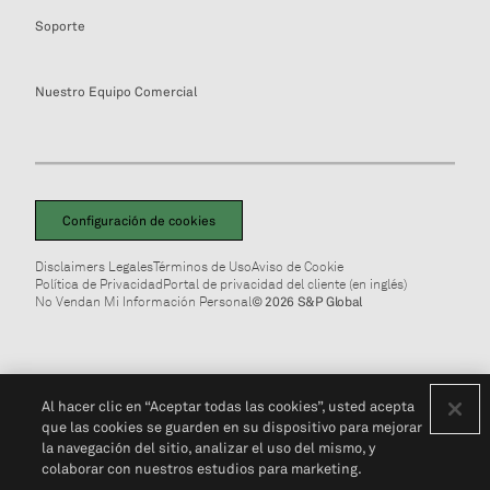
Soporte
Nuestro Equipo Comercial
Configuración de cookies
Disclaimers Legales
Términos de Uso
Aviso de Cookie
Política de Privacidad
Portal de privacidad del cliente (en inglés)
No Vendan Mi Información Personal
© 2026 S&P Global
Al hacer clic en “Aceptar todas las cookies”, usted acepta
que las cookies se guarden en su dispositivo para mejorar
la navegación del sitio, analizar el uso del mismo, y
colaborar con nuestros estudios para marketing.