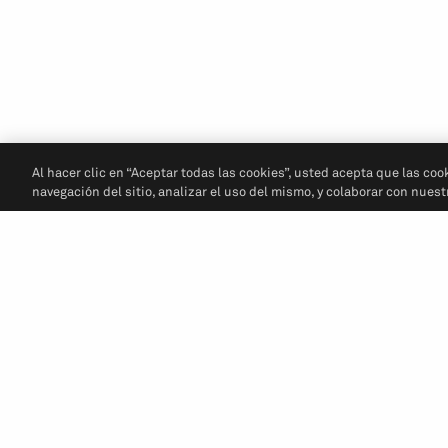
Al hacer clic en “Aceptar todas las cookies”, usted acepta que las coo
navegación del sitio, analizar el uso del mismo, y colaborar con nues