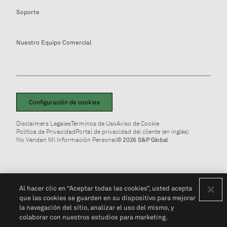
Soporte
Nuestro Equipo Comercial
Configuración de cookies
Disclaimers Legales
Términos de Uso
Aviso de Cookie
Política de Privacidad
Portal de privacidad del cliente (en inglés)
No Vendan Mi Información Personal
© 2026 S&P Global
Al hacer clic en “Aceptar todas las cookies”, usted acepta
que las cookies se guarden en su dispositivo para mejorar
la navegación del sitio, analizar el uso del mismo, y
colaborar con nuestros estudios para marketing.