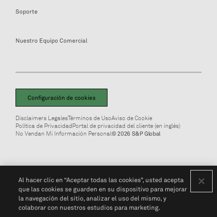
Soporte
Nuestro Equipo Comercial
Configuración de cookies
Disclaimers Legales
Términos de Uso
Aviso de Cookie
Política de Privacidad
Portal de privacidad del cliente (en inglés)
No Vendan Mi Información Personal
© 2026 S&P Global
Al hacer clic en “Aceptar todas las cookies”, usted acepta
que las cookies se guarden en su dispositivo para mejorar
la navegación del sitio, analizar el uso del mismo, y
colaborar con nuestros estudios para marketing.