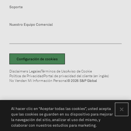
Soporte
Nuestro Equipo Comercial
Configuración de cookies
Disclaimers Legales
Términos de Uso
Aviso de Cookie
Política de Privacidad
Portal de privacidad del cliente (en inglés)
No Vendan Mi Información Personal
© 2026 S&P Global
Al hacer clic en “Aceptar todas las cookies”, usted acepta
que las cookies se guarden en su dispositivo para mejorar
la navegación del sitio, analizar el uso del mismo, y
colaborar con nuestros estudios para marketing.