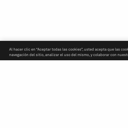
Al hacer clic en “Aceptar todas las cookies”, usted acepta que las coo
navegación del sitio, analizar el uso del mismo, y colaborar con nues