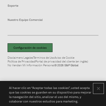
Soporte
Nuestro Equipo Comercial
Configuración de cookies
Disclaimers Legales
Términos de Uso
Aviso de Cookie
Política de Privacidad
Portal de privacidad del cliente (en inglés)
No Vendan Mi Información Personal
© 2026 S&P Global
Al hacer clic en “Aceptar todas las cookies”, usted acepta
que las cookies se guarden en su dispositivo para mejorar
la navegación del sitio, analizar el uso del mismo, y
colaborar con nuestros estudios para marketing.