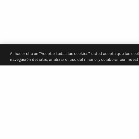
Al hacer clic en “Aceptar todas las cookies”, usted acepta que las coo
navegación del sitio, analizar el uso del mismo, y colaborar con nues