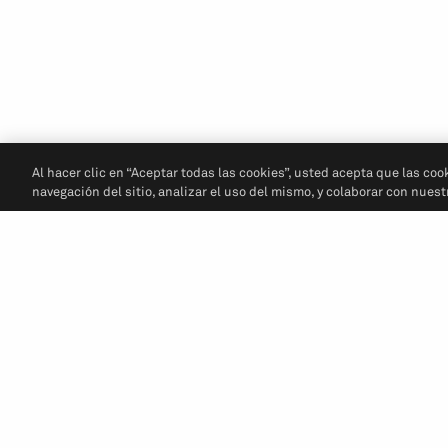
Al hacer clic en “Aceptar todas las cookies”, usted acepta que las coo
navegación del sitio, analizar el uso del mismo, y colaborar con nues