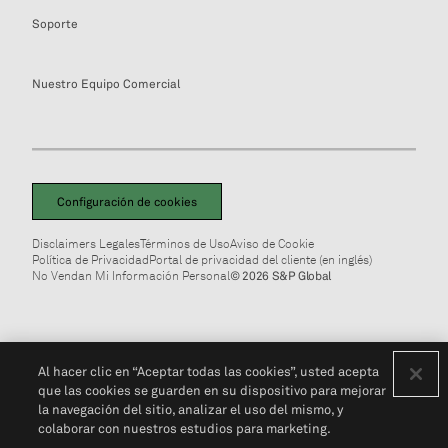
Soporte
Nuestro Equipo Comercial
Configuración de cookies
Disclaimers Legales
Términos de Uso
Aviso de Cookie
Política de Privacidad
Portal de privacidad del cliente (en inglés)
No Vendan Mi Información Personal
© 2026 S&P Global
Al hacer clic en “Aceptar todas las cookies”, usted acepta
que las cookies se guarden en su dispositivo para mejorar
la navegación del sitio, analizar el uso del mismo, y
colaborar con nuestros estudios para marketing.