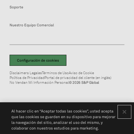
Soporte
Nuestro Equipo Comercial
Configuración de cookies
Disclaimers Legales
Términos de Uso
Aviso de Cookie
Política de Privacidad
Portal de privacidad del cliente (en inglés)
No Vendan Mi Información Personal
© 2026 S&P Global
Al hacer clic en “Aceptar todas las cookies”, usted acepta
que las cookies se guarden en su dispositivo para mejorar
la navegación del sitio, analizar el uso del mismo, y
colaborar con nuestros estudios para marketing.