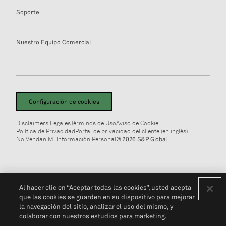
Soporte
Nuestro Equipo Comercial
Configuración de cookies
Disclaimers Legales
Términos de Uso
Aviso de Cookie
Política de Privacidad
Portal de privacidad del cliente (en inglés)
No Vendan Mi Información Personal
© 2026 S&P Global
Al hacer clic en “Aceptar todas las cookies”, usted acepta
que las cookies se guarden en su dispositivo para mejorar
la navegación del sitio, analizar el uso del mismo, y
colaborar con nuestros estudios para marketing.