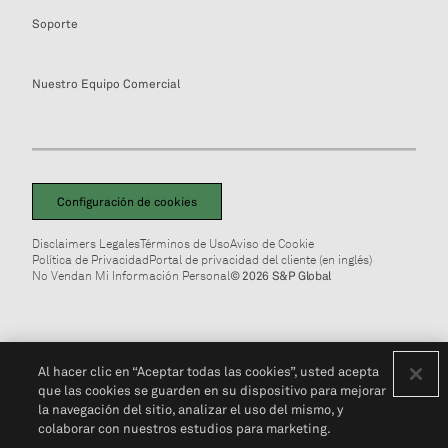
Soporte
Nuestro Equipo Comercial
Configuración de cookies
Disclaimers Legales
Términos de Uso
Aviso de Cookie
Política de Privacidad
Portal de privacidad del cliente (en inglés)
No Vendan Mi Información Personal
© 2026 S&P Global
Al hacer clic en “Aceptar todas las cookies”, usted acepta
que las cookies se guarden en su dispositivo para mejorar
la navegación del sitio, analizar el uso del mismo, y
colaborar con nuestros estudios para marketing.