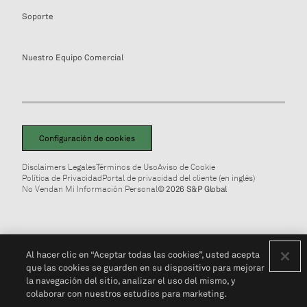
Soporte
Nuestro Equipo Comercial
Configuración de cookies
Disclaimers Legales
Términos de Uso
Aviso de Cookie
Política de Privacidad
Portal de privacidad del cliente (en inglés)
No Vendan Mi Información Personal
© 2026 S&P Global
Al hacer clic en “Aceptar todas las cookies”, usted acepta
que las cookies se guarden en su dispositivo para mejorar
la navegación del sitio, analizar el uso del mismo, y
colaborar con nuestros estudios para marketing.