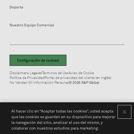
Soporte
Nuestro Equipo Comercial
Configuración de cookies
Disclaimers Legales
Términos de Uso
Aviso de Cookie
Política de Privacidad
Portal de privacidad del cliente (en inglés)
No Vendan Mi Información Personal
© 2026 S&P Global
Al hacer clic en “Aceptar todas las cookies”, usted acepta
que las cookies se guarden en su dispositivo para mejorar
la navegación del sitio, analizar el uso del mismo, y
colaborar con nuestros estudios para marketing.