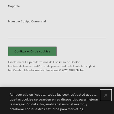
Soporte
Nuestro Equipo Comercial
Configuración de cookies
Disclaimers Legales
Términos de Uso
Aviso de Cookie
Política de Privacidad
Portal de privacidad del cliente (en inglés)
No Vendan Mi Información Personal
© 2026 S&P Global
Al hacer clic en “Aceptar todas las cookies”, usted acepta
que las cookies se guarden en su dispositivo para mejorar
la navegación del sitio, analizar el uso del mismo, y
colaborar con nuestros estudios para marketing.