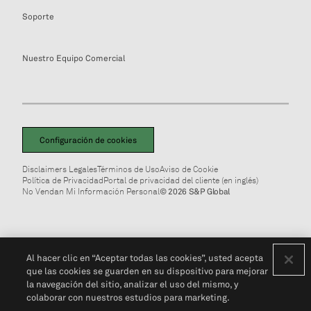
Soporte
Nuestro Equipo Comercial
Configuración de cookies
Disclaimers Legales
Términos de Uso
Aviso de Cookie
Política de Privacidad
Portal de privacidad del cliente (en inglés)
No Vendan Mi Información Personal
© 2026 S&P Global
Al hacer clic en “Aceptar todas las cookies”, usted acepta
que las cookies se guarden en su dispositivo para mejorar
la navegación del sitio, analizar el uso del mismo, y
colaborar con nuestros estudios para marketing.