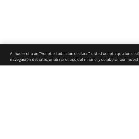
Al hacer clic en “Aceptar todas las cookies”, usted acepta que las coo
navegación del sitio, analizar el uso del mismo, y colaborar con nues