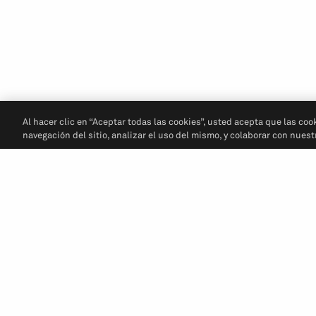
Al hacer clic en “Aceptar todas las cookies”, usted acepta que las coo
navegación del sitio, analizar el uso del mismo, y colaborar con nues