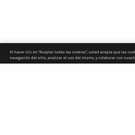
Al hacer clic en “Aceptar todas las cookies”, usted acepta que las coo
navegación del sitio, analizar el uso del mismo, y colaborar con nues