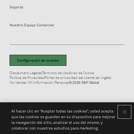
Soporte
Nuestro Equipo Comercial
Configuración de cookies
Disclaimers Legales
Términos de Uso
Aviso de Cookie
Política de Privacidad
Portal de privacidad del cliente (en inglés)
No Vendan Mi Información Personal
© 2026 S&P Global
Al hacer clic en “Aceptar todas las cookies”, usted acepta
que las cookies se guarden en su dispositivo para mejorar
la navegación del sitio, analizar el uso del mismo, y
colaborar con nuestros estudios para marketing.