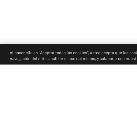
Al hacer clic en “Aceptar todas las cookies”, usted acepta que las coo
navegación del sitio, analizar el uso del mismo, y colaborar con nues